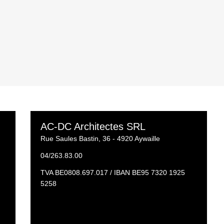
AC-DC Architectes SRL
Rue Saules Bastin, 36 - 4920 Aywaille
04/263.83.00
TVA BE0808.697.017 / IBAN BE95 7320 1925
5258