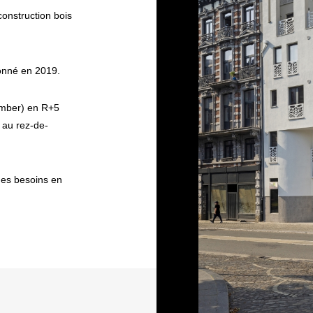
onstruction bois
onné en 2019.
imber) en R+5
au rez-de-
des besoins en