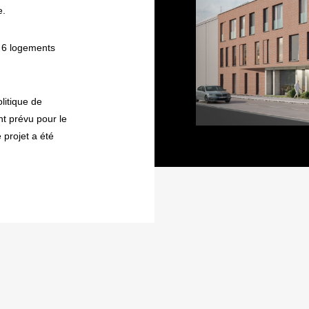
e.
e 6 logements
litique de
nt prévu pour le
 projet a été